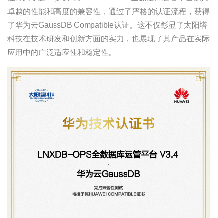
卓越的性能和高度的兼容性，通过了严格的认证流程，获得
了华为云GaussDB Compatible认证。这不仅彰显了太阳塔
科技在技术研发和创新方面的实力，也展现了其产品在实际
应用中的广泛适应性和稳定性。