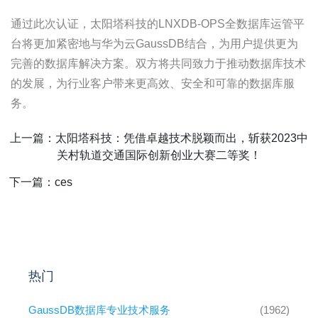
通过此次认证，太阳塔科技的LNXDB-OPS全数据库运管平
台将更加紧密地与华为云GaussDB结合，为用户提供更为
完善的数据库解决方案。双方将共同致力于推动数据库技术
的发展，为行业客户带来更高效、安全和可靠的数据库服
务。
上一篇：太阳塔科技：凭借卓越技术脱颖而出，斩获2023中
关村轨道交通国际创新创业大赛二等奖！
下一篇：ces
热门
GaussDB数据库专业技术服务
(1962)