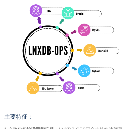
主要特征：