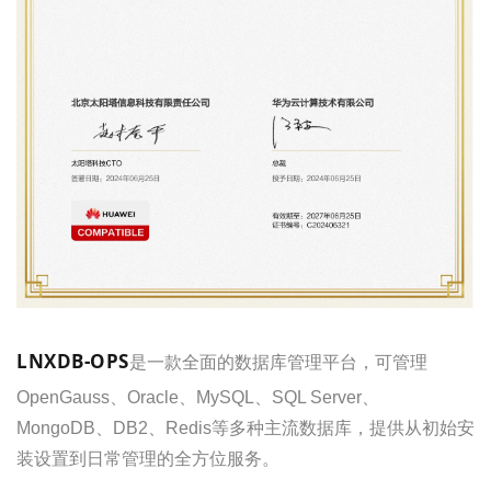
LNXDB-OPS
是一款全面的数据库管理平台，可管理
OpenGauss、Oracle、MySQL、SQL Server、
MongoDB、DB2、Redis等多种主流数据库，提供从初始安
装设置到日常管理的全方位服务。