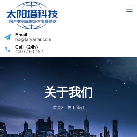
Email
bd@taryartar.com
Call（24h）
400-6160-192
关于我们
首页
关于我们