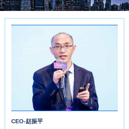
CEO-赵振平